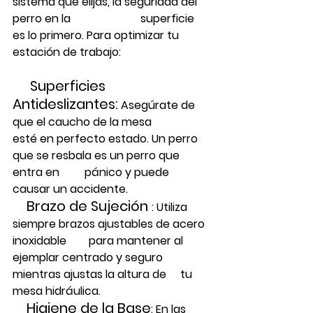
sistema que elijas, la seguridad del 
perro en la                         superficie 
es lo primero. Para optimizar tu 
estación de trabajo:
     Superficies 
Antideslizantes:
 Asegúrate de 
que el caucho de la mesa              
esté en perfecto estado. Un perro 
que se resbala es un perro que 
entra en         pánico y puede 
causar un accidente.
    Brazo de Sujeción 
:
 Utiliza 
siempre brazos ajustables de acero 
inoxidable        para mantener al 
ejemplar centrado y seguro 
mientras ajustas la altura de     tu 
mesa hidráulica.
    Higiene de la Base
:
 En las 