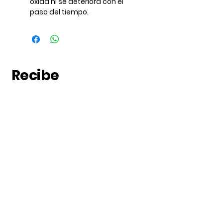
oxida ni se deteriora con el
paso del tiempo.
Recibe
noticias
Suscribete a nuestras
noticias
Subscribe