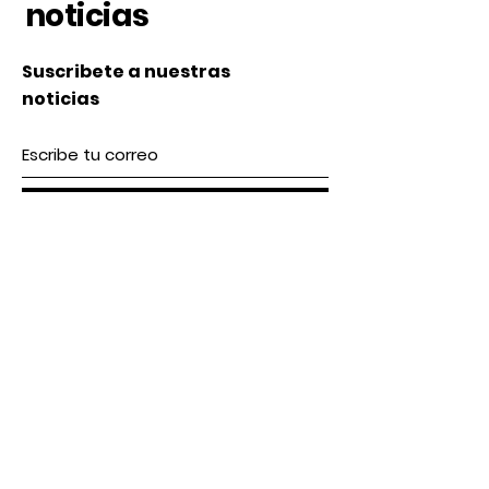
noticias
Suscribete a nuestras
noticias
Subscribe
Nosotros
Acerca de nosotros
Contacto
lunes a Viernes 9 am / 5 pm
Sábado 9 am / 2pm