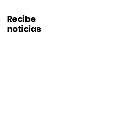
Recibe
noticias
Suscribete a nuestras
noticias
Subscribe
Nosotros
Acerca de nosotros
Contacto