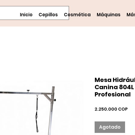
Inicio
Cepillos
Cosmética
Máquinas
Má
Mesa Hidrául
Canina 804L
Profesional
Pre
2.250.000 COP
Agotado