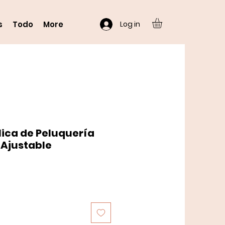
Log in
s
Todo
More
ica de Peluquería
 Ajustable
cio