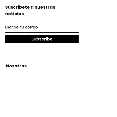
Suscribete a nuestras
noticias
Subscribe
Nosotros
Acerca de nosotros
Contacto
lunes a Viernes 9 am / 5 pm
Sábado 9 am / 2pm