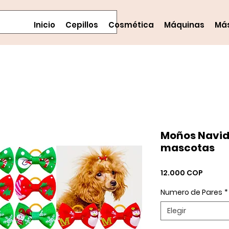
Inicio
Cepillos
Cosmética
Máquinas
Má
Moños Navid
mascotas
Precio
12.000 COP
Numero de Pares
*
Elegir