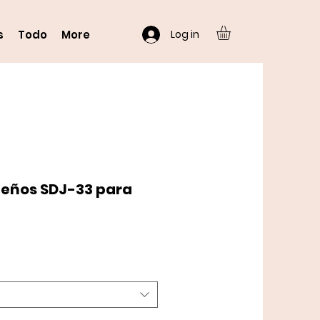
Log in
s
Todo
More
eños SDJ-33 para