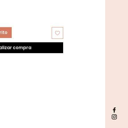
rito
alizar compra