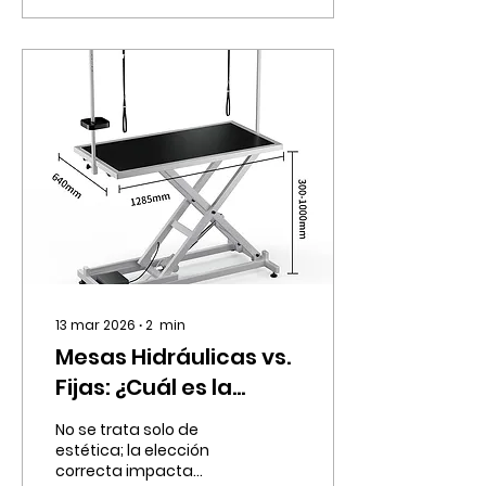
prioridad. ¿Por qué elegir
la colorimetría
profesional? Cuando se
realiza de forma ética y
con los materiales
adecuados, la
colorimetría puede ser
una experiencia
positiva. Fórmulas
Especializadas: A
diferencia de los tintes
humanos, los productos
específicos para
mascotas tienen un pH
balanceado que no
irrita la...
13 mar 2026
∙
2
min
Mesas Hidráulicas vs.
Fijas: ¿Cuál es la
mejor inversión para
No se trata solo de
tu peluquería?
estética; la elección
correcta impacta