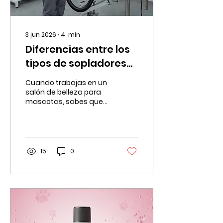
3 jun 2026
∙
4
min
Diferencias entre los
tipos de sopladores
para peluquería
Cuando trabajas en un
canina
salón de belleza para
mascotas, sabes que
contar con las
herramientas
adecuadas marca la
diferencia. Uno de los
equipos más
15
0
importantes es el
soplador. Pero no todos
los sopladores son
iguales. Existen varios
tipos, con diferentes
potencias, motores y
diseños. Entender estas