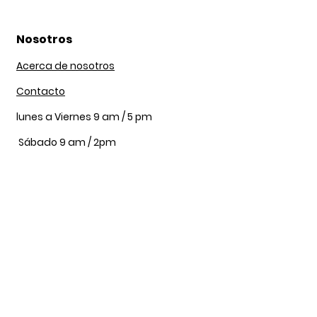
Nosotros
Acerca de nosotros
Contacto
lunes a Viernes 9 am / 5 pm
Sábado 9 am / 2pm
Nuestra Tienda
Bogotá, DC 111071
Av ciudad de cali #64C-60
3143703658
vanitygroom@gmail.com