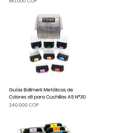
Precio
180.000 COP
Guías Ballmerk Metálicas de
Colores x8 para Cuchillas A5 N°30
Precio
240.000 COP