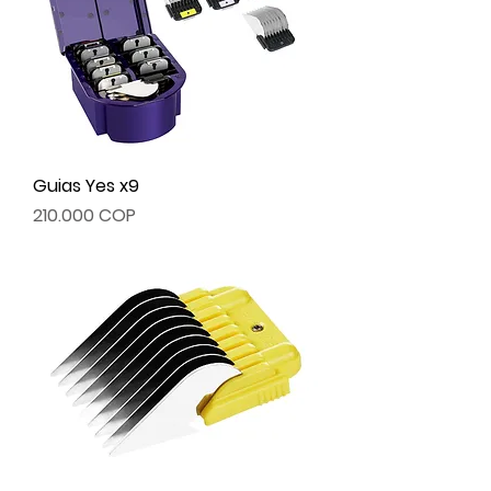
Guias Yes x9
Precio
210.000 COP