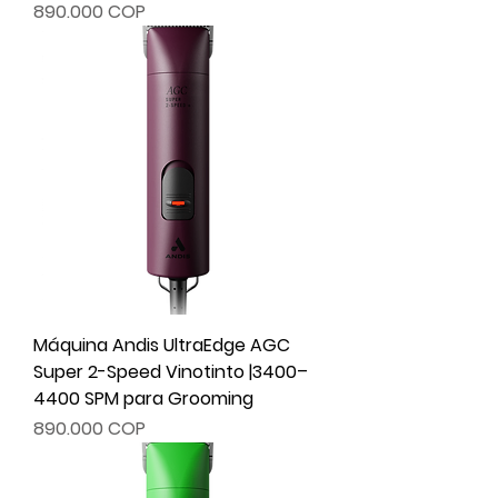
Precio
890.000 COP
Máquina Andis UltraEdge AGC
Super 2-Speed Vinotinto |3400–
4400 SPM para Grooming
Precio
890.000 COP