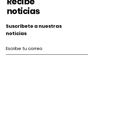
Recibe
noticias
Suscribete a nuestras
noticias
Subscribe
Nosotros
Acerca de nosotros
Contacto
lunes a Viernes 9 am / 5 pm