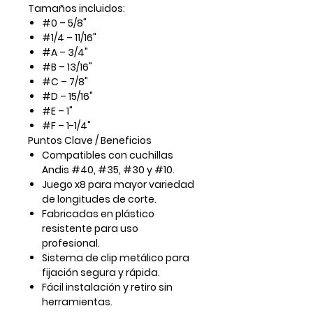
Tamaños incluidos:
#0 – 5/8"
#1/4 – 11/16"
#A – 3/4"
#B – 13/16"
#C – 7/8"
#D – 15/16"
#E – 1"
#F – 1-1/4"
Puntos Clave / Beneficios
Compatibles con cuchillas
Andis #40, #35, #30 y #10.
Juego x8 para mayor variedad
de longitudes de corte.
Fabricadas en plástico
resistente para uso
profesional.
Sistema de clip metálico para
fijación segura y rápida.
Fácil instalación y retiro sin
herramientas.