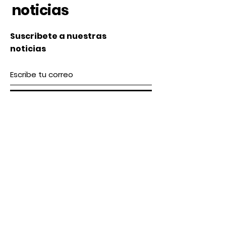
y otra para el resto del país.
noticias
Puedes comprar con toda la
tranquilidad en nuestra tienda,
contamos con todos los
Suscribete a nuestras
estándares de seguridad.
noticias
Subscribe
Nosotros
Acerca de nosotros
Contacto
lunes a Viernes 9 am / 5 pm
Sábado 9 am / 2pm