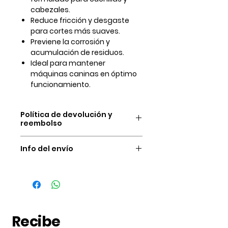
cabezales.
Reduce fricción y desgaste
para cortes más suaves.
Previene la corrosión y
acumulación de residuos.
Ideal para mantener
máquinas caninas en óptimo
funcionamiento.
Política de devolución y
reembolso
Nuestras condiciones de
Info del envío
devolución y reembolso del
dinero son únicamente por las
Ofrecemos venta a presencial en
siguientes causas:
nuestro almacén el cual no tiene
El producto no es el publicado.
ningún costo, y venta a domicilio
Calidad del producto
el cual varia según la zona desde
(garantía)
donde cobres, normalmente
El producto llega en mal
Recibe
tenemos una tarifa para Bogotá,
estado