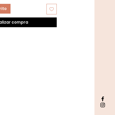
rito
alizar compra