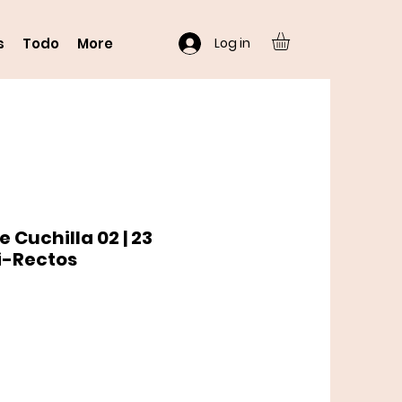
Log in
s
Todo
More
 Cuchilla 02 | 23
i-Rectos
o