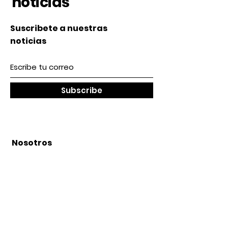
noticias
Suscribete a nuestras
noticias
Subscribe
Nosotros
Acerca de nosotros
Contacto
lunes a Viernes 9 am / 5 pm
Sábado 9 am / 2pm