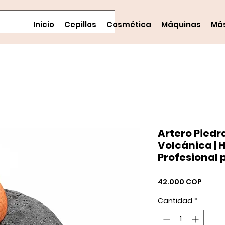
Inicio
Cepillos
Cosmética
Máquinas
Má
Artero Piedr
Volcánica |
Profesional 
Preci
42.000 COP
Cantidad
*