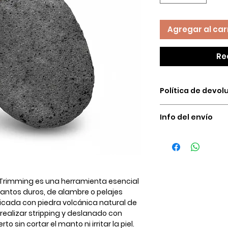
Agregar al car
Re
Política de devol
Nuestras condicio
Info del envío
del dinero son úni
causas:
Ofrecemos venta a
El producto no e
almacén el cual no
Calidad del pro
domicilio el cual 
El producto lle
canceles, normalm
Puedes comprar co
Bogotá, y otra para 
a Trimming es una herramienta esencial
nuestra tienda, c
ntos duros, de alambre o pelajes
estándares de seg
icada con piedra volcánica natural de
realizar stripping y deslanado con
o sin cortar el manto ni irritar la piel.