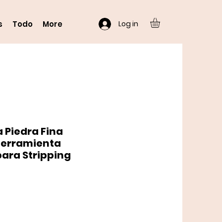
Log in
s
Todo
More
a Piedra Fina
 Herramienta
para Stripping
o