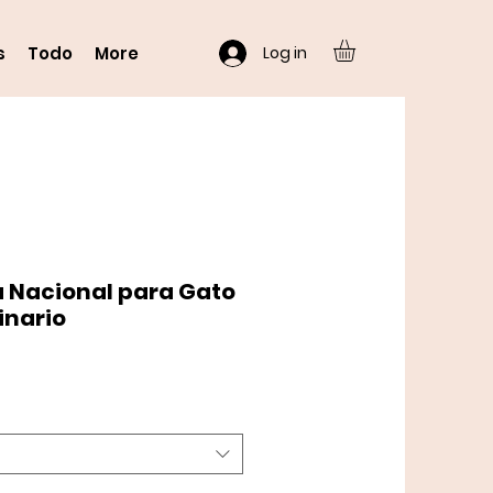
Log in
s
Todo
More
a Nacional para Gato
inario