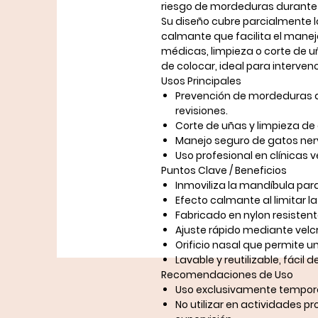
riesgo de mordeduras durante 
Su diseño cubre parcialmente l
calmante
que facilita el mane
médicas, limpieza o corte de uñ
de colocar, ideal para interven
Usos Principales
Prevención de mordeduras 
revisiones
.
Corte de uñas
y limpieza de 
Manejo seguro de gatos nerv
Uso profesional en
clínicas 
Puntos Clave / Beneficios
Inmoviliza la mandíbula par
Efecto calmante al limitar la 
Fabricado en
nylon resisten
Ajuste rápido mediante
velc
Orificio nasal que permite 
Lavable y reutilizable
, fácil d
Recomendaciones de Uso
Uso
exclusivamente tempor
No utilizar en actividades pr