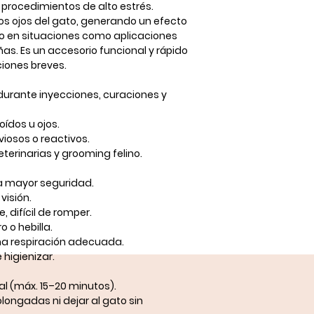
procedimientos de alto estrés.
os ojos del gato, generando un
efecto
jo en situaciones como aplicaciones
as. Es un accesorio funcional y rápido
ciones breves.
durante
inyecciones, curaciones y
oídos u ojos.
iosos o reactivos.
veterinarias y grooming felino
.
a mayor seguridad.
visión.
te
, difícil de romper.
ro o hebilla
.
una respiración adecuada.
e higienizar.
al
(máx. 15–20 minutos).
olongadas ni dejar al gato sin