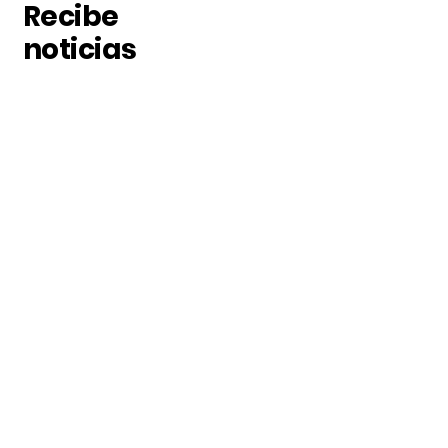
Recibe
noticias
Suscribete a nuestras
noticias
Subscribe
Nosotros
Acerca de nosotros
Contacto
lunes a Viernes 9 am / 5 pm