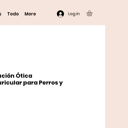
Log in
s
Todo
More
ución Ótica
ricular para Perros y