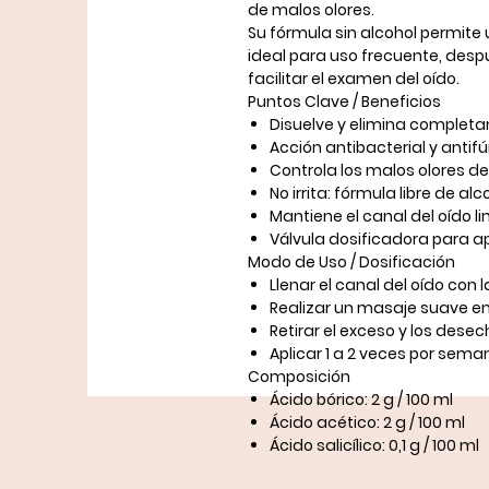
de malos olores.
Su fórmula
sin alcohol
permite u
ideal para uso frecuente, des
facilitar el examen del oído.
Puntos Clave / Beneficios
Disuelve y elimina comple
Acción
antibacterial y antif
Controla los malos olores de
No irrita: fórmula libre de alc
Mantiene el canal del oído li
Válvula dosificadora para ap
Modo de Uso / Dosificación
Llenar el canal del oído con l
Realizar un masaje suave en 
Retirar el exceso y los dese
Aplicar
1 a 2 veces por sema
Composición
Ácido bórico: 2 g / 100 ml
Ácido acético: 2 g / 100 ml
Ácido salicílico: 0,1 g / 100 ml