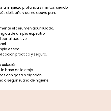
na limpieza profunda sin irritar, siendo
pués del baño y como apoyo para
tamente el cerumen acumulado.
úngica
de amplio espectro.
l canal auditivo.
ohol.
mpio y seco.
licación práctica y segura.
a solución.
la base de la oreja.
chos con gasa o algodón.
na
o según rutina de higiene.