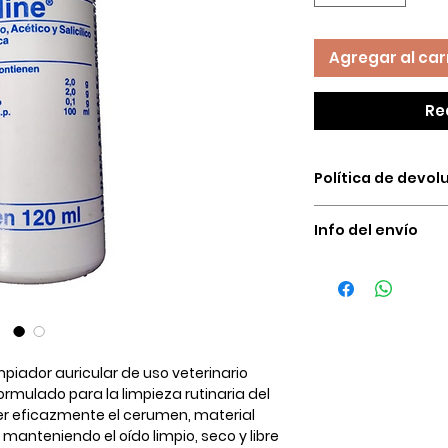
Agregar al car
Re
Política de devol
Nuestras condicio
Info del envío
del dinero son úni
causas:
Ofrecemos venta a
El producto no e
almacén el cual no
Calidad del pro
domicilio el cual 
El producto lle
canceles, normalm
Puedes comprar co
Bogotá, y otra para 
nuestra tienda, c
mpiador auricular de uso veterinario
estándares de seg
formulado para la
limpieza rutinaria del
er eficazmente el cerumen, material
manteniendo el oído limpio, seco y libre