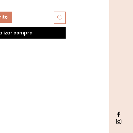
rito
alizar compra