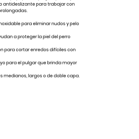
 antideslizante para trabajar con
prolongadas.
noxidable para eliminar nudos y pelo
udan a proteger la piel del perro
ión para cortar enredos difíciles con
o para el pulgar que brinda mayor
s medianos, largos o de doble capa.