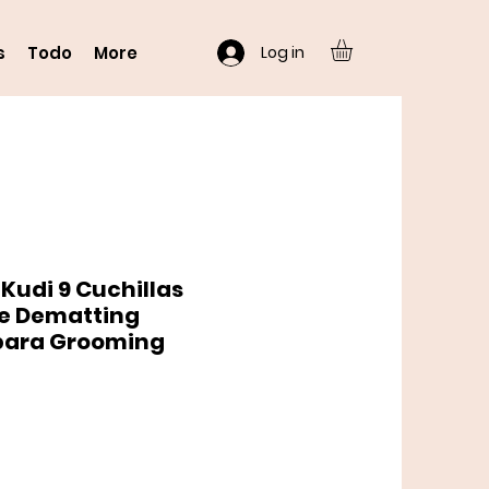
Log in
s
Todo
More
Kudi 9 Cuchillas
ne Dematting
 para Grooming
o