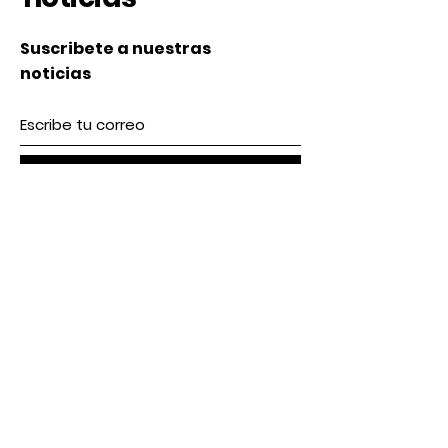
Suscribete a nuestras
noticias
Subscribe
Nosotros
Acerca de nosotros
Contacto
lunes a Viernes 9 am / 5 pm
Sábado 9 am / 2pm