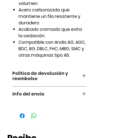
volumen.
Acero carbonizado que
mantiene un filo resistente y
duradero.
Acabado cromado que evita
la oxidación.
Compatible con Andis AG, AGC,
BDC, BG, DBLC, FHC, MBG, SMC y
otras máquinas tipo A5.
Política de devolución y
reembolso
Nuestras condiciones de
Info del envío
devolución y reembolso del
dinero son únicamente por las
Ofrecemos venta a presencial en
siguientes causas:
nuestro almacén el cual no tiene
El producto no es el publicado.
ningún costo, y venta a domicilio
Calidad del producto
el cual varia según la zona desde
(garantía)
donde canceles, normalmente
El producto llega en mal
tenemos una tarifa para Bogotá,