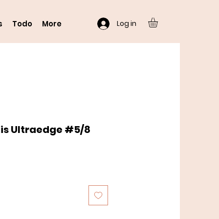
Log in
s
Todo
More
is Ultraedge #5/8
o