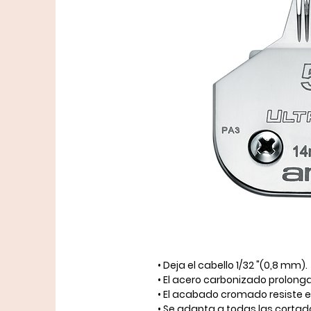
• Deja el cabello 1/32 "(0,8 mm).
• El acero carbonizado prolonga 
• El acabado cromado resiste el
• Se adapta a todas las corta