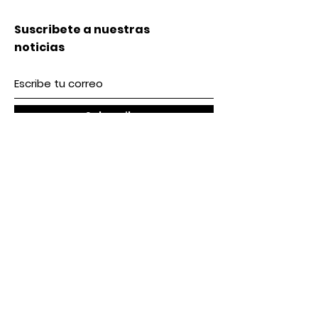
Suscribete a nuestras
noticias
Subscribe
Nosotros
Acerca de nosotros
Contacto
lunes a Viernes 9 am / 5 pm
Sábado 9 am / 2pm