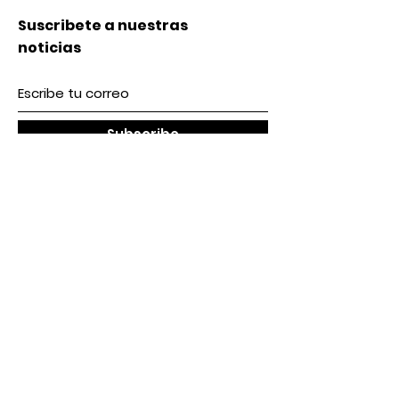
Suscribete a nuestras
noticias
Subscribe
Nosotros
Acerca de nosotros
Contacto
lunes a Viernes 9 am / 5 pm
Sábado 9 am / 2pm