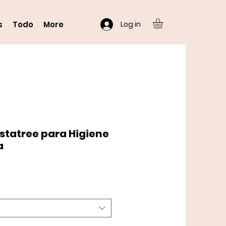
Log in
s
Todo
More
istatree para Higiene
a