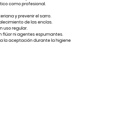
tico como profesional.
iana y prevenir el sarro.
alecimiento de las encías.
on uso regular.
in flúor ni agentes espumantes.
ita la aceptación durante la higiene