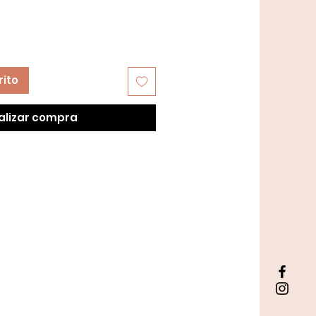
rito
alizar compra