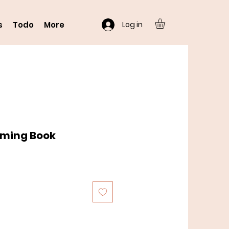
Log in
s
Todo
More
oming Book
o