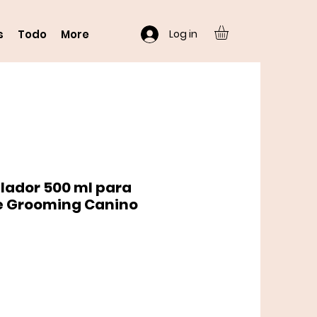
Log in
s
Todo
More
lador 500 ml para
e Grooming Canino