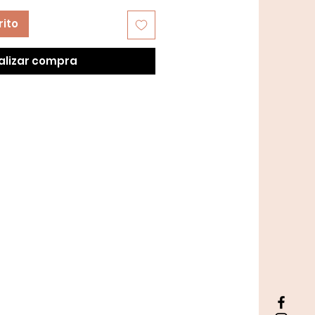
rito
alizar compra