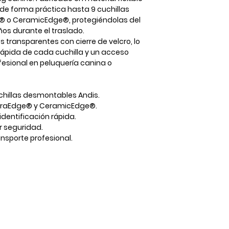
r de forma práctica hasta
9 cuchillas
e® o CeramicEdge®
, protegiéndolas del
ños durante el traslado.
les transparentes con cierre de velcro
, lo
 rápida de cada cuchilla y un acceso
esional en peluquería canina o
chillas desmontables Andis
.
traEdge® y CeramicEdge®
.
identificación rápida.
r seguridad.
ransporte profesional.