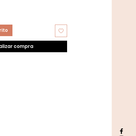
rito
alizar compra