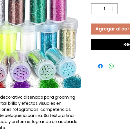
Agregar al car
Re
 decorativo diseñado para
grooming
ortar
brillo y efectos visuales
en
siones fotográficas, competencias
de peluquería canina. Su textura fina
lada y uniforme, logrando un acabado
to.