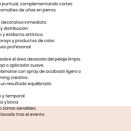
o puntual
, complementando cortes
 esmaltes de uñas en perros.
to decorativo inmediato.
 y distribución.
y estilismo artístico.
rays y productos de color.
uso profesional.
sobre el área deseada del
pelaje limpio
nja o aplicador suave.
mbinarse con
spray de acabado ligero
o
ming creativo.
un resultado equilibrado.
o y temporal
.
iz y boca.
 o zonas sensibles.
 lavado tras el evento.