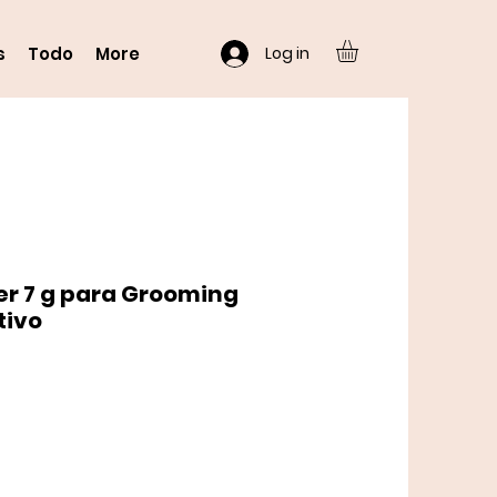
Log in
s
Todo
More
er 7 g para Grooming
tivo