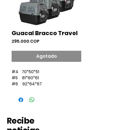
Guacal Bracco Travel
Precio
295.000 COP
Agotado
#4 70*50*51
#5 81*60*61
#6 92*64*67
Recibe