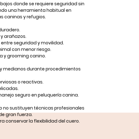
rabajos donde se requiere seguridad sin
endo una herramienta habitual en
as caninas y refugios.
duradero.
 y arañazos.
o entre seguridad y movilidad.
nimal con menor riesgo.
ia y grooming canino.
 y medianos durante procedimientos
viosas o reactivas.
elicadas.
manejo seguro en peluquería canina.
o no sustituyen técnicas profesionales
de gran fuerza.
a conservar la flexibilidad del cuero.