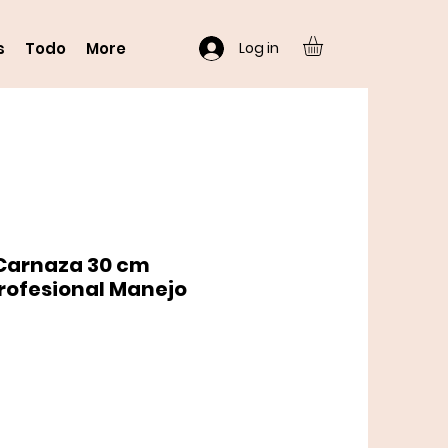
Log in
s
Todo
More
Carnaza 30 cm
rofesional Manejo
o