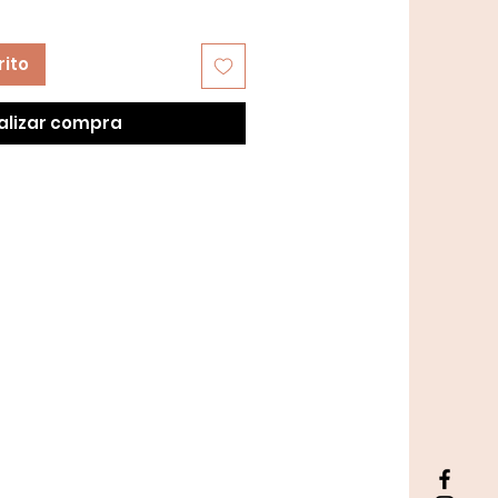
rito
alizar compra