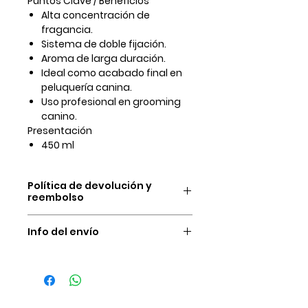
Puntos Clave / Beneficios
Alta concentración
de
fragancia.
Sistema de
doble fijación
.
Aroma de
larga duración
.
Ideal como
acabado final
en
peluquería canina.
Uso profesional en grooming
canino.
Presentación
450 ml
Política de devolución y
reembolso
Nuestras condiciones de
Info del envío
devolución y reembolso del
dinero son únicamente por las
Ofrecemos venta a presencial en
siguientes causas:
nuestro almacén el cual no tiene
El producto no es el publicado.
ningún costo, y venta a domicilio
Calidad del producto
el cual varia según la zona desde