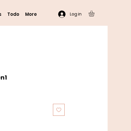
Log in
s
Todo
More
en1