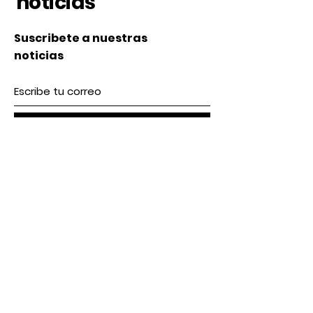
noticias
Suscribete a nuestras
noticias
Subscribe
Nosotros
Acerca de nosotros
Contacto
lunes a Viernes 9 am / 5 pm
Sábado 9 am / 2pm