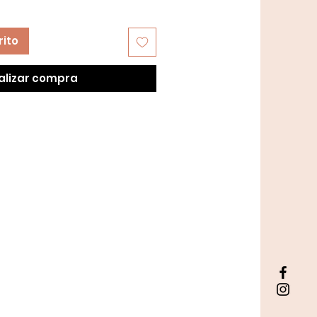
rito
alizar compra