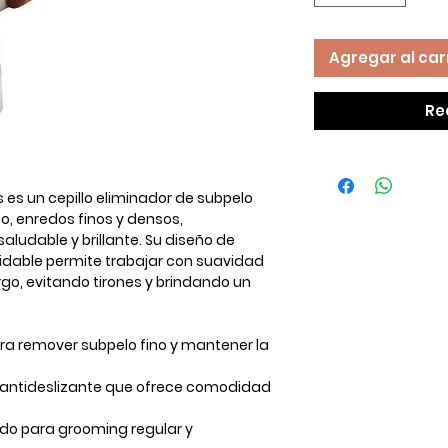
Agregar al car
Re
s
es un cepillo eliminador de subpelo
lto, enredos finos y densos
,
ludable y brillante. Su diseño de
idable
permite trabajar con suavidad
go, evitando tirones y brindando un
ra remover subpelo fino y mantener la
ntideslizante que ofrece comodidad
 para grooming regular y