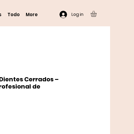
Log in
s
Todo
More
 Dientes Cerrados –
rofesional de
o