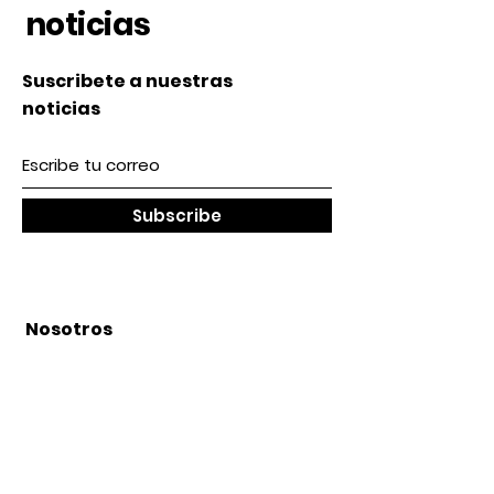
noticias
Suscribete a nuestras
noticias
Subscribe
Nosotros
Acerca de nosotros
Contacto
lunes a Viernes 9 am / 5 pm
Sábado 9 am / 2pm