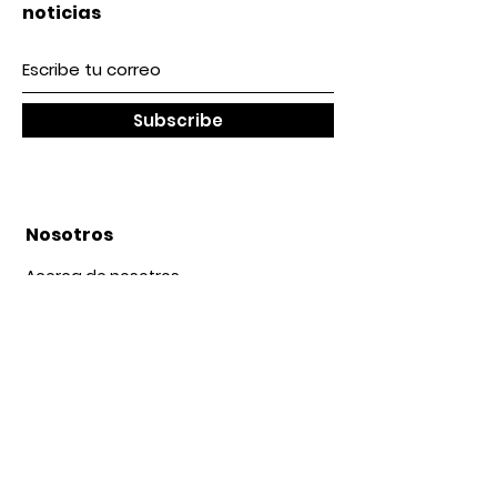
noticias
Subscribe
Nosotros
Acerca de nosotros
Contacto
lunes a Viernes 9 am / 5 pm
Sábado 9 am / 2pm
Nuestra Tienda