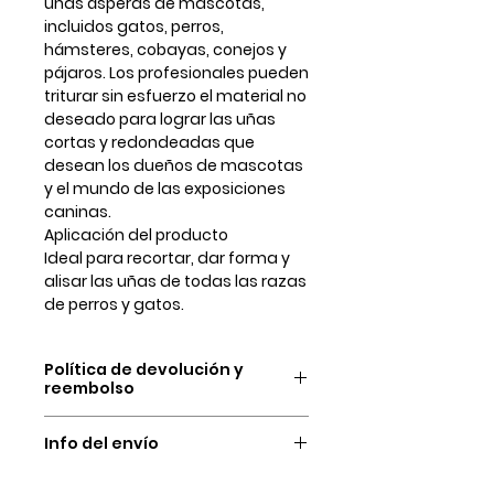
uñas ásperas de mascotas,
incluidos gatos, perros,
hámsteres, cobayas, conejos y
pájaros. Los profesionales pueden
triturar sin esfuerzo el material no
deseado para lograr las uñas
cortas y redondeadas que
desean los dueños de mascotas
y el mundo de las exposiciones
caninas.
Aplicación del producto
Ideal para recortar, dar forma y
alisar las uñas de todas las razas
de perros y gatos.
Política de devolución y
reembolso
Nuestras condiciones de
Info del envío
devolución y reembolso del
dinero son únicamente por las
Ofrecemos venta a presencial en