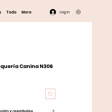
Log in
s
Todo
More
uquería Canina N306
o
ución y reembolso