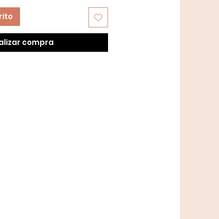
rito
alizar compra