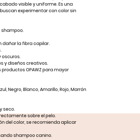
acabado visible y uniforme. Es una
 buscan experimentar con color
sin
 shampoo.
 dañar la fibra capilar.
s
.
 oscuros.
es y diseños creativos
.
s productos OPAWZ para mayor
ul, Negro, Blanco, Amarillo, Rojo, Marrón
 y seco
.
rectamente sobre el pelo.
ión del color, se recomienda
aplicar
usando shampoo canino.