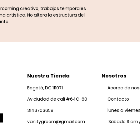
rooming creativo
, trabajos temporales
a artística. No altera la estructura del
anto.
Nuestra Tienda
Nosotros
Bogotá, DC 111071
Acerca de nos
Av ciudad de cali #64C-60
Contacto
3143703658
lunes a Vierne
vanitygroom@gmail.com
Sábado 9 am 