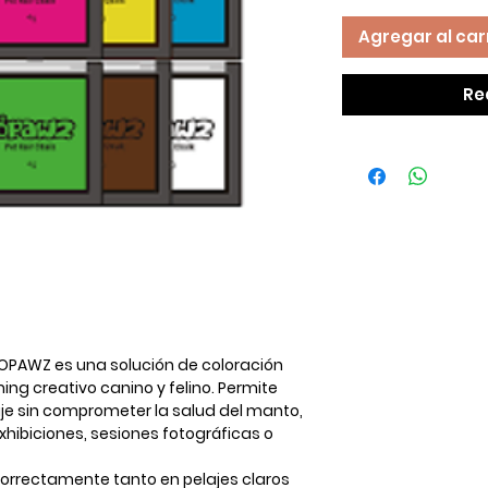
Agregar al car
Re
s OPAWZ
es una solución de
coloración
g creativo canino y felino. Permite
aje
sin comprometer la salud del manto
,
exhibiciones, sesiones fotográficas o
 correctamente tanto en
pelajes claros