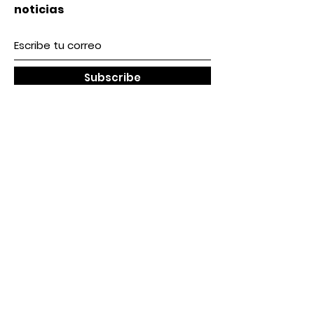
noticias
Subscribe
Nosotros
Acerca de nosotros
Contacto
lunes a Viernes 9 am / 5 pm
Sábado 9 am / 2pm
Nuestra Tienda