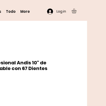
Log in
s
Todo
More
esional Andis 10" de
able con 67 Dientes