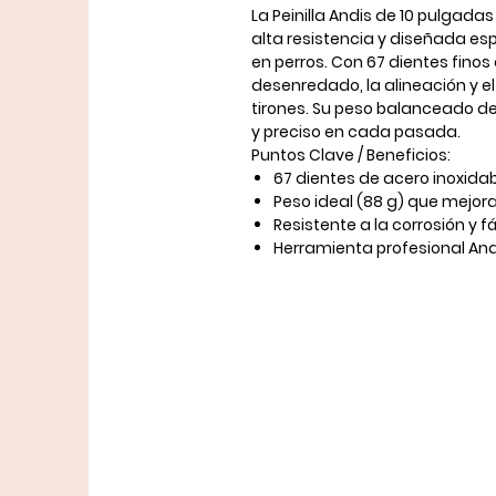
La
Peinilla Andis de 10 pulgadas
alta resistencia y diseñada e
en perros. Con
67 dientes finos
desenredado, la alineación y e
tirones. Su peso balanceado d
y preciso en cada pasada.
Puntos Clave / Beneficios:
67 dientes de acero inoxida
Peso ideal (88 g) que mejora 
Resistente a la corrosión y fác
Herramienta profesional And