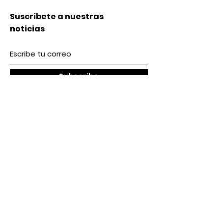
Suscribete a nuestras
noticias
Subscribe
Nosotros
Acerca de nosotros
Contacto
lunes a Viernes 9 am / 5 pm
Sábado 9 am / 2pm