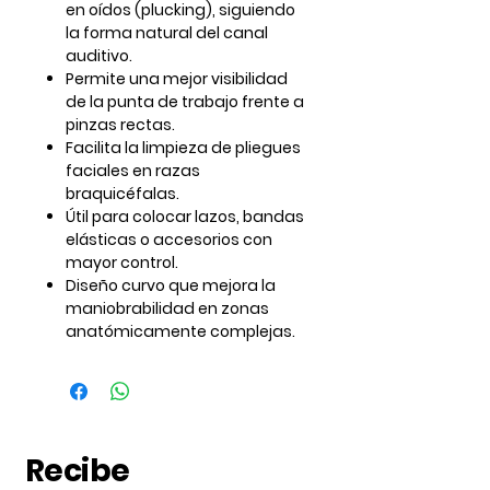
en oídos (plucking)
, siguiendo
la forma natural del canal
auditivo.
Permite una
mejor visibilidad
de la punta de trabajo frente a
pinzas rectas.
Facilita la
limpieza de pliegues
faciales
en razas
braquicéfalas.
Útil para
colocar lazos, bandas
elásticas o accesorios
con
mayor control.
Diseño curvo que mejora la
maniobrabilidad en zonas
anatómicamente complejas
.
Recibe