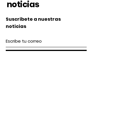
noticias
Suscribete a nuestras
noticias
Subscribe
Nosotros
Acerca de nosotros
Contacto
lunes a Viernes 9 am / 5 pm
Sábado 9 am / 2pm