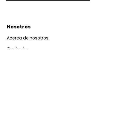
Nosotros
Acerca de nosotros
Contacto
lunes a Viernes 9 am / 5 pm
Sábado 9 am / 2pm
Nuestra Tienda
Bogotá, DC 111071
Av ciudad de cali #64C-60
3143703658