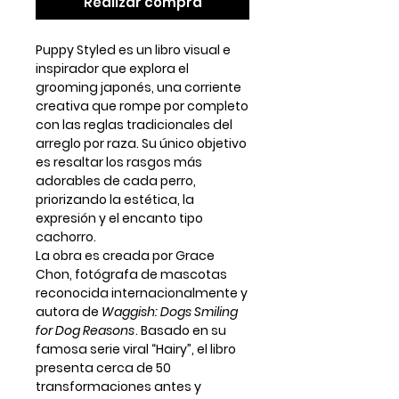
Realizar compra
Puppy Styled
es un libro visual e
inspirador que explora el
grooming japonés
, una corriente
creativa que rompe por completo
con las reglas tradicionales del
arreglo por raza. Su único objetivo
es resaltar los rasgos más
adorables de cada perro,
priorizando la estética, la
expresión y el encanto tipo
cachorro.
La obra es creada por
Grace
Chon
, fotógrafa de mascotas
reconocida internacionalmente y
autora de
Waggish: Dogs Smiling
for Dog Reasons
. Basado en su
famosa serie viral
“Hairy”
, el libro
presenta cerca de
50
transformaciones antes y