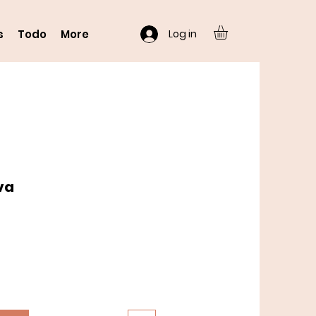
Log in
s
Todo
More
va