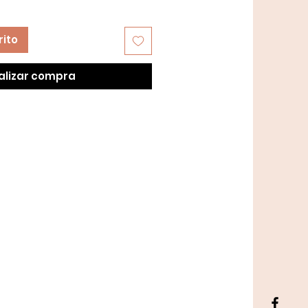
rito
alizar compra