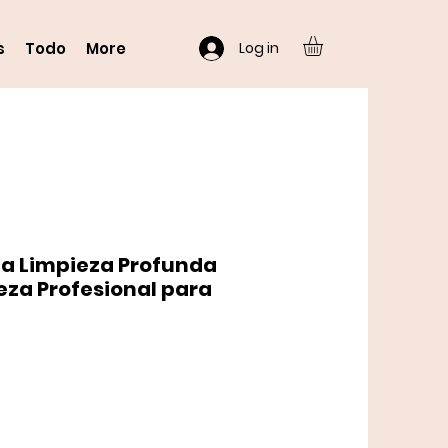
Log in
s
Todo
More
a Limpieza Profunda
pieza Profesional para
o