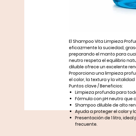
El
Shampoo Vita Limpieza Profun
eficazmente la suciedad, grasa
preparando el manto para cual
neutro
respeta el equilibrio nat
diluible
ofrece un excelente ren
Proporciona una limpieza prof
el color, la textura y la vitalid
Puntos clave / Beneficios:
Limpieza profunda para todo 
Fórmula con
pH neutro
que cu
Shampoo
diluible
de alto ren
Ayuda a proteger el color y la
Presentación de
1 litro
, ideal
frecuente.